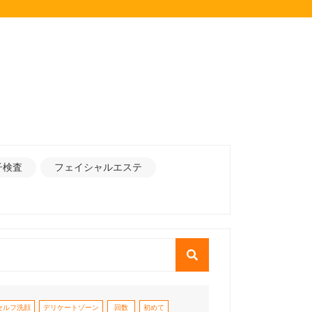
子検査
フェイシャルエステ
セルフ洗顔
デリケートゾーン
回数
初めて