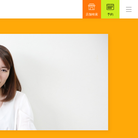
もっと真面目に、もっと安心を目指して48年。
先に
店舗検索
予約