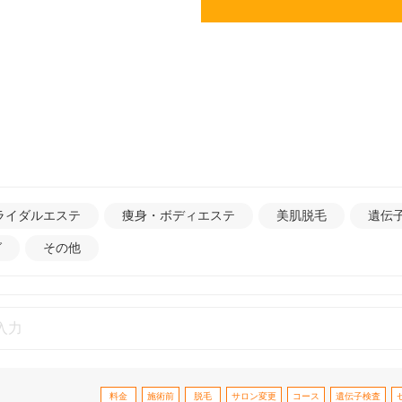
ライダルエステ
痩身・ボディエステ
美肌脱毛
遺伝
グ
その他
料金
施術前
脱毛
サロン変更
コース
遺伝子検査