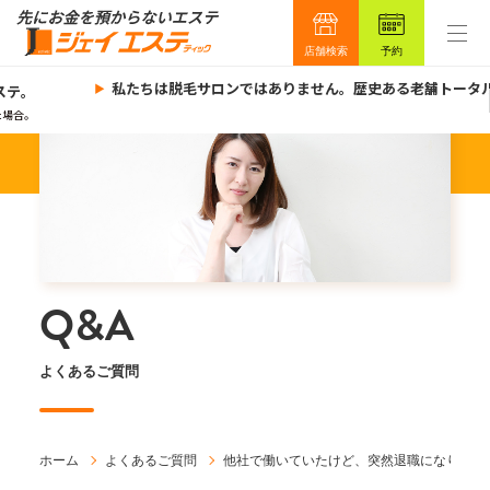
店舗検索
予約
私たちは脱毛サロンではありません。歴史ある老舗トータル
ステ。
場合。
Q&A
よくあるご質問
ホーム
よくあるご質問
他社で働いていたけど、突然退職になり困っ