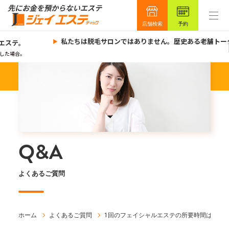
店舗検索
予約
私たちは脱毛サロンではありません。歴史ある老舗トー
エステ。
した場合。
Q&A
よくあるご質問
ホーム
よくあるご質問
1回のフェイシャルエステの所要時間はどれ