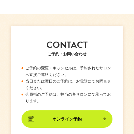
CONTACT
ご予約・お問い合わせ
ご予約の変更・キャンセルは、予約されたサロン
へ直接ご連絡ください。
当日または翌日のご予約は、お電話にてお問合せ
ください。
会員様のご予約は、担当の各サロンにて承ってお
ります。
オンライン予約