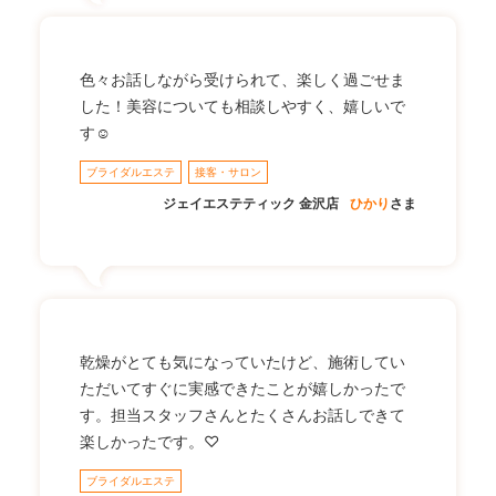
色々お話しながら受けられて、楽しく過ごせま
した！美容についても相談しやすく、嬉しいで
す☺
ブライダルエステ
接客・サロン
ジェイエステティック 金沢店
ひかり
さま
乾燥がとても気になっていたけど、施術してい
ただいてすぐに実感できたことが嬉しかったで
す。担当スタッフさんとたくさんお話しできて
楽しかったです。♡
ブライダルエステ