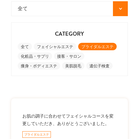
CATEGORY
全て
フェイシャルエステ
ブライダルエステ
化粧品・サプリ
接客・サロン
痩身・ボディエステ
美肌脱毛
遺伝子検査
お肌の調子に合わせてフェイシャルコースを変
更していただき、ありがとうございました。
ブライダルエステ