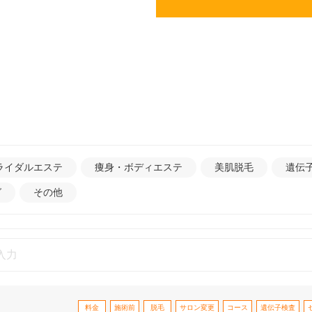
ライダルエステ
痩身・ボディエステ
美肌脱毛
遺伝
グ
その他
料金
施術前
脱毛
サロン変更
コース
遺伝子検査