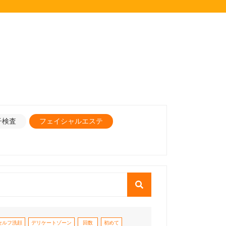
子検査
フェイシャルエステ
セルフ洗顔
デリケートゾーン
回数
初めて