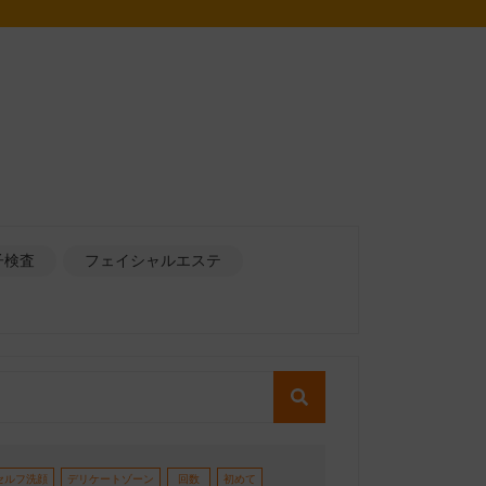
子検査
フェイシャルエステ
セルフ洗顔
デリケートゾーン
回数
初めて