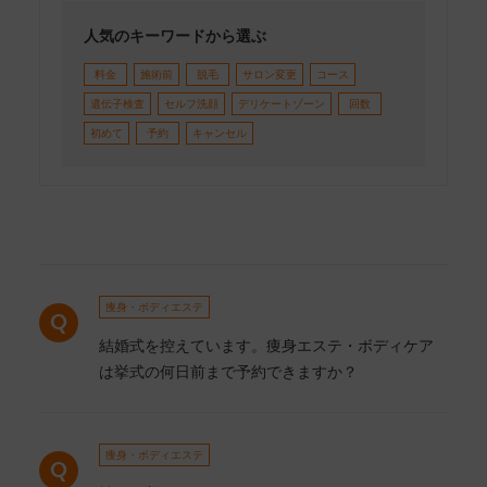
人気のキーワードから選ぶ
料金
施術前
脱毛
サロン変更
コース
遺伝子検査
セルフ洗顔
デリケートゾーン
回数
初めて
予約
キャンセル
痩身・ボディエステ
結婚式を控えています。痩身エステ・ボディケア
は挙式の何日前まで予約できますか？
痩身・ボディエステ