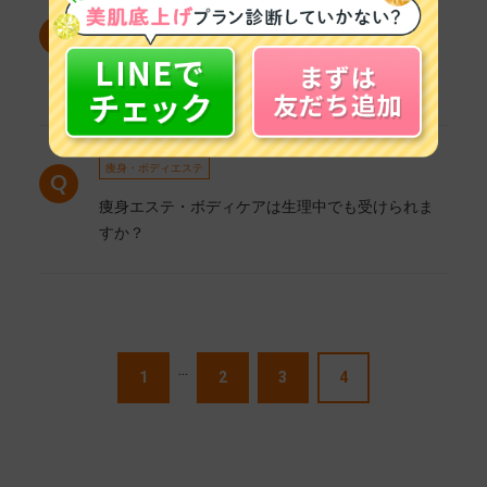
痩身・ボディエステ
痩身エステ・ボディケアのお手入れに使用する機
械は安全ですか？
痩身・ボディエステ
痩身エステ・ボディケアは生理中でも受けられま
すか？
...
1
2
3
4