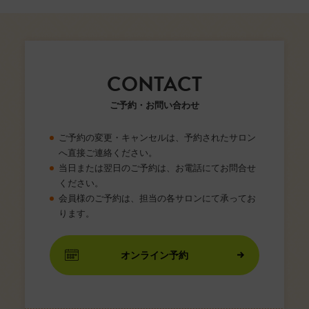
CONTACT
ご予約・お問い合わせ
ご予約の変更・キャンセルは、予約されたサロン
へ直接ご連絡ください。
当日または翌日のご予約は、お電話にてお問合せ
ください。
会員様のご予約は、担当の各サロンにて承ってお
ります。
オンライン予約