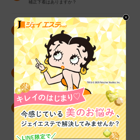
補正下着はありますか？
痩身・ボディエステ
色々コースがあるけれど、短期間で痩せるのに一
番良いのはどの痩身エステのコースですか？
痩身・ボディエステ
痩身エステの契約中、食事制限はありますか？
痩身・ボディエステ
自分で行うダイエットとエステで行うダイエット
はどのように違いますか？