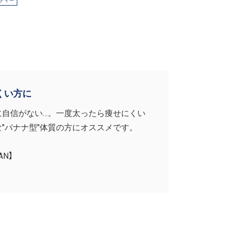
ティー
くい方に
に自信がない…。一度太ったら痩せにくい
"バナナ型"体質の方にオススメです。
AN】