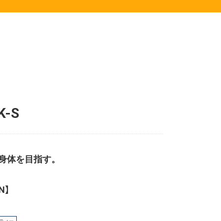
-S
身体を目指す。
N】