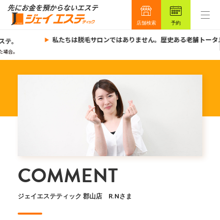
店舗検索
予約
私たちは脱毛サロンではありません。歴史ある老舗トータ
ステ。
場合。
COMMENT
ジェイエステティック 郡山店 R.Nさま