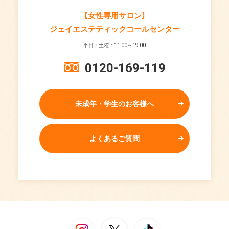
【女性専用サロン】
ジェイエステティックコールセンター
平日・土曜：11:00～19:00
0120-169-119
未成年・学生のお客様へ
よくあるご質問