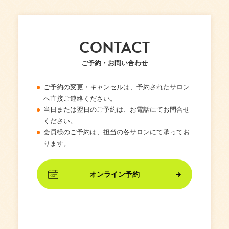
CONTACT
ご予約・お問い合わせ
ご予約の変更・キャンセルは、予約されたサロン
へ直接ご連絡ください。
当日または翌日のご予約は、お電話にてお問合せ
ください。
会員様のご予約は、担当の各サロンにて承ってお
ります。
オンライン予約