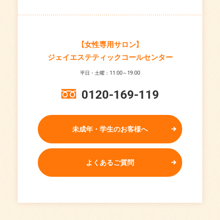
【女性専用サロン】
ジェイエステティックコールセンター
平日・土曜：11:00～19:00
0120-169-119
未成年・学生のお客様へ
よくあるご質問