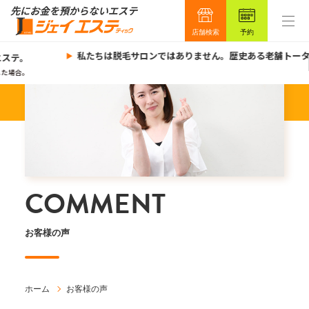
店舗検索
予約
私たちは脱毛サロンではありません。歴史ある老舗トータ
ステ。
た場合。
COMMENT
お客様の声
ホーム
お客様の声