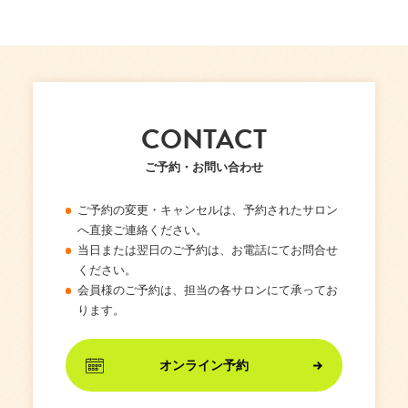
CONTACT
ご予約・お問い合わせ
ご予約の変更・キャンセルは、予約されたサロン
へ直接ご連絡ください。
当日または翌日のご予約は、お電話にてお問合せ
ください。
会員様のご予約は、担当の各サロンにて承ってお
ります。
オンライン予約