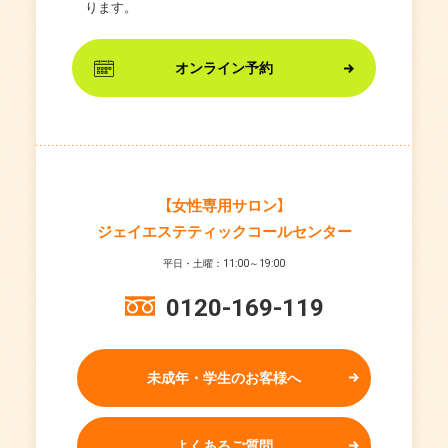
ります。
オンライン予約
【女性専用サロン】
ジェイエステティックコールセンター
平日・土曜：11:00～19:00
0120-169-119
未成年・学生のお客様へ
よくあるご質問