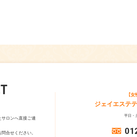
T
【女
ジェイエステ
平日・土
たサロンへ直接ご連
01
お問合せください。