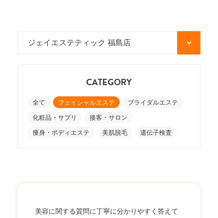
CATEGORY
全て
フェイシャルエステ
ブライダルエステ
化粧品・サプリ
接客・サロン
痩身・ボディエステ
美肌脱毛
遺伝子検査
美容に関する質問に丁寧に分かりやすく答えて