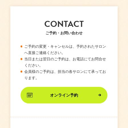
CONTACT
ご予約・お問い合わせ
ご予約の変更・キャンセルは、予約されたサロン
へ直接ご連絡ください。
当日または翌日のご予約は、お電話にてお問合せ
ください。
会員様のご予約は、担当の各サロンにて承ってお
ります。
オンライン予約