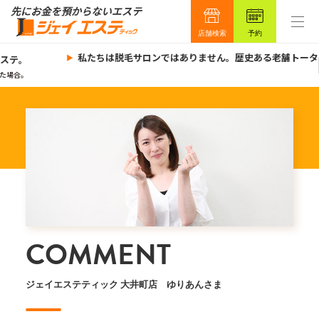
店舗検索
予約
私たちは脱毛サロンではありません。歴史ある老舗トータ
ステ。
た場合。
COMMENT
ジェイエステティック 大井町店 ゆりあんさま