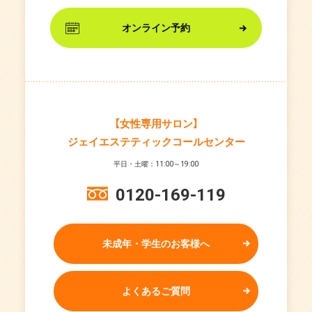
オンライン予約
【女性専用サロン】
ジェイエステティックコールセンター
平日・土曜：11:00～19:00
0120-169-119
未成年・学生のお客様へ
よくあるご質問