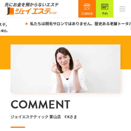
店舗検索
予約
私たちは脱毛サロンではありません。歴史ある老舗トータル
ステ。
場合。
COMMENT
ジェイエステティック 富山店 F.Kさま