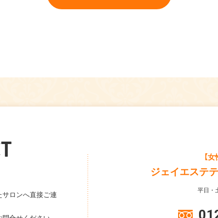
T
【女
ジェイエステ
平日・土
たサロンへ直接ご連
01
お問合せください。