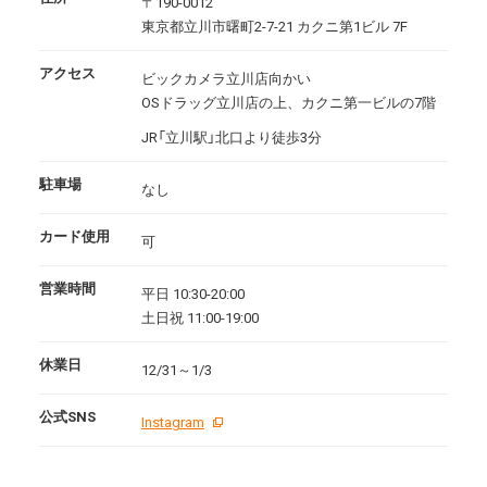
〒190-0012
東京都立川市曙町2-7-21 カクニ第1ビル 7F
アクセス
ビックカメラ立川店向かい
OSドラッグ立川店の上、カクニ第一ビルの7階
JR「立川駅」北口より徒歩3分
駐車場
なし
カード使用
可
営業時間
平日 10:30-20:00
土日祝 11:00-19:00
休業日
12/31～1/3
公式SNS
Instagram