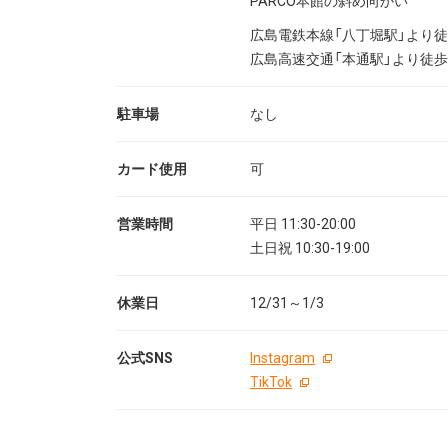
PARCO本館の斜め向かい
広島電鉄本線「八丁堀駅」より徒
広島高速交通「本通駅」より徒歩
駐車場
なし
カード使用
可
営業時間
平日 11:30-20:00
土日祝 10:30-19:00
休業日
12/31～1/3
公式SNS
Instagram
TikTok