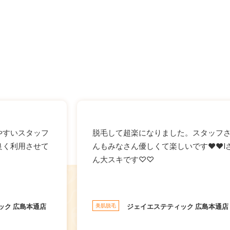
やすいスタッフ
脱毛して超楽になりました。スタッフ
良く利用させて
んもみなさん優しくて楽しいです❤❤I
ん大スキです♡♡
ック 広島本通店
美肌脱毛
ジェイエステティック 広島本通店