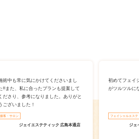
施術中も常に気にかけてくださいまし
初めてフェイ
た!!また、私に合ったプランも提案して
がツルツルに
くださり、参考になりました。ありがと
うございました！
接客・サロン
フェイシャルエステ
ジェイエステティック 広島本通店
ジェ