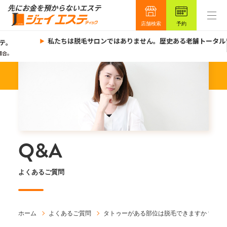
店舗検索
予約
私たちは脱毛サロンではありません。歴史ある老舗トータル
テ。
合。
Q&A
よくあるご質問
ホーム
よくあるご質問
タトゥーがある部位は脱毛できますか？