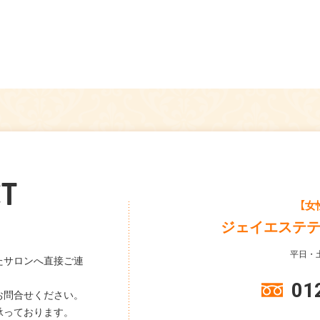
T
【女
ジェイエステ
平日・土
たサロンへ直接ご連
01
お問合せください。
承っております。