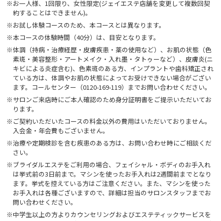
※お一人様、1回限り、女性限定(ジェイエステ店舗を変更して複数回契
約することはできません)。
※お試し体験コースのため、本コースとは異なります。
※本コースの体験時間（40分）は、目安となります。
※体調（持病・治療経歴・皮膚疾患・薬の使用など）、お肌の状態（色
素斑・美容整形・アートメイク・入れ墨・タトゥーなど）、皮膚炎(ニ
キビによる炎症含む)、色素斑のある方、インプラントや歯科矯正され
ている方は、体調やお肌の状態によってお受けできない場合がござい
ます。コールセンター（0120-169-119）までお問い合わせください。
※サロンご来店時にご本人確認のため身分証明書をご提示いただいてお
ります。
※ご契約いただいたコースの料金以外の費用はいただいておりません。
入会金・年会費もございません。
※治療や定期検診を含む疾患のある方は、お問い合わせ時にご相談くだ
さい。
※ブライダルエステをご利用の場合、フェイシャル・ボディのお手入れ
は挙式前の3日前まで。マシンを使ったお手入れは2週間前までとなり
ます。挙式を控えている方はご注意ください。また、マシンを使った
お手入れは各種ございますので、詳細は担当のサロンスタッフまでお
問い合わせください。
※中学生以上の方よりカウンセリングおよびエステティックサービスを