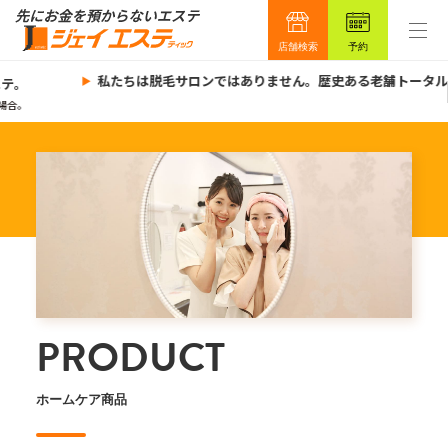
店舗検索
予約
私たちは脱毛サロンではありません。歴史ある老舗トータル
テ。
合。
PRODUCT
ホームケア商品