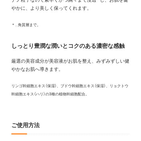
ナノ粒子なので素早くかつ隅々まで浸透* し、お肌を健
やかに、より美しく保ってくれます。
＊…角質層まで。
しっとり豊潤な潤いとコクのある濃密な感触
厳選の美容成分が美容液がお肌を整え、みずみずしい健
やかなお肌へ導きます。
リンゴ幹細胞エキス（保湿）、ブドウ幹細胞エキス（保湿）、リョクトウ
幹細胞エキス（ハリ）の3種の植物幹細胞配合。
ご使用方法