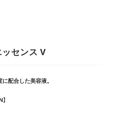
ッセンス V
度に配合した美容液。
N】