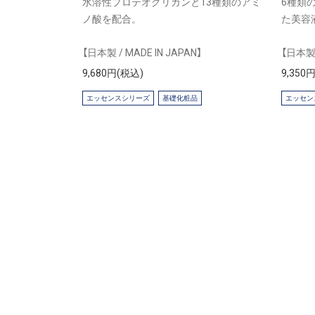
水溶性プロテオグリカンと13種類のアミ
6種類
ノ酸を配合。
た美容
【日本製 / MADE IN JAPAN】
【日本製 
9,680円(税込)
9,350
エッセンスシリーズ
基礎化粧品
エッセン