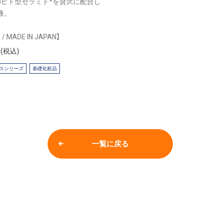
のヒト型セラミド*を贅沢に配合し
液。
/ MADE IN JAPAN】
円(税込)
スシリーズ
基礎化粧品
一覧に戻る