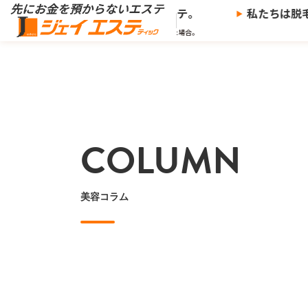
※
からないエステ、
ジェイエステ。
私たちは脱毛サ
※当社の推奨する支払い方法で決済した場合。
COLUMN
美容コラム