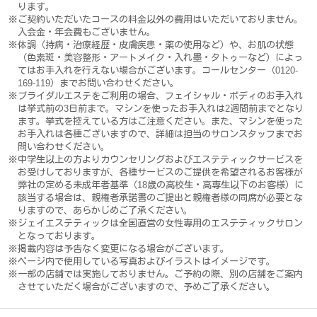
ります。
※ご契約いただいたコースの料金以外の費用はいただいておりません。
入会金・年会費もございません。
※体調（持病・治療経歴・皮膚疾患・薬の使用など）や、お肌の状態
（色素斑・美容整形・アートメイク・入れ墨・タトゥーなど）によっ
てはお手入れを行えない場合がございます。コールセンター（0120-
169-119）までお問い合わせください。
※ブライダルエステをご利用の場合、フェイシャル・ボディのお手入れ
は挙式前の3日前まで。マシンを使ったお手入れは2週間前までとなり
ます。挙式を控えている方はご注意ください。また、マシンを使った
お手入れは各種ございますので、詳細は担当のサロンスタッフまでお
問い合わせください。
※中学生以上の方よりカウンセリングおよびエステティックサービスを
お受けしておりますが、各種サービスのご提供を希望されるお客様が
弊社の定める未成年者基準（18歳の高校生・高専生以下のお客様）に
該当する場合は、親権者承諾書のご提出と親権者様の同席が必要とな
りますので、あらかじめご了承ください。
※ジェイエステティックは全国直営の女性専用のエステティックサロン
となっております。
※掲載内容は予告なく変更になる場合がございます。
※ページ内で使用している写真およびイラストはイメージです。
※一部の店舗では実施しておりません。ご予約の際、別の店舗をご案内
させていただく場合がございますので、予めご了承ください。